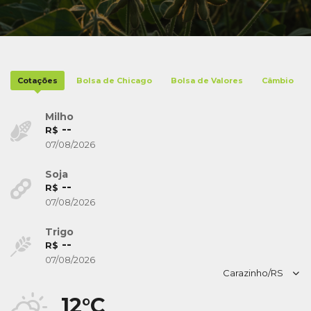
Cotações
Bolsa de Chicago
Bolsa de Valores
Câmbio
Milho
--
R$
07/08/2026
Soja
--
R$
07/08/2026
Trigo
--
R$
07/08/2026
12°C