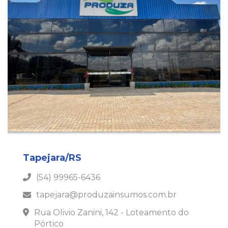
Tapejara/RS
(54) 99965-6436
tapejara@produzainsumos.com.br
Rua Olivio Zanini, 142 - Loteamento do
Pórtico