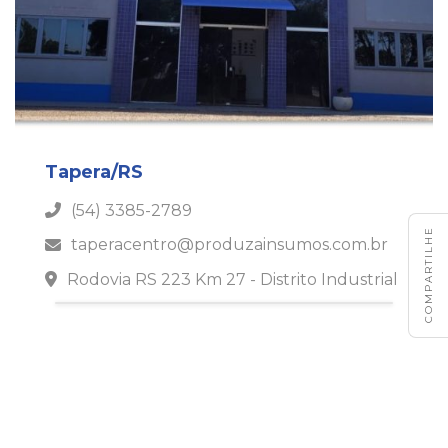
Tapera/RS
(54) 3385-2789
COMPARTILHE
taperacentro@produzainsumos.com.br
Rodovia RS 223 Km 27 - Distrito Industrial